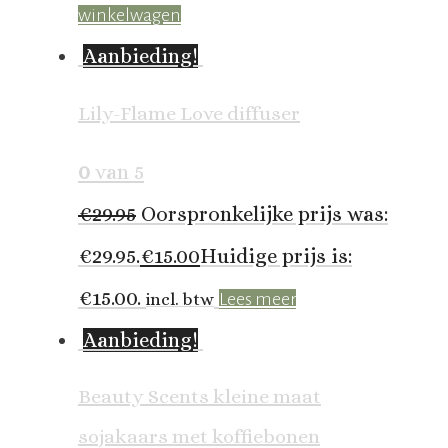
winkelwagen
Aanbieding!
Lily-Flame Love diffuser
0
van 5
€
29.95
Oorspronkelijke prijs was:
€29.95.
€
15.00
Huidige prijs is:
€15.00.
incl. btw
Lees meer
Aanbieding!
Beauty Scents kleine maat
sojakaars met koffiebonen