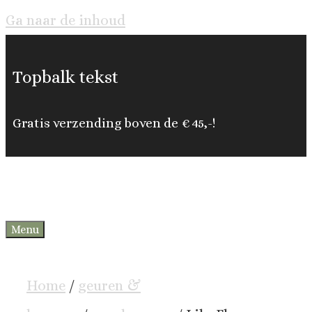
Ga naar de inhoud
Topbalk tekst
Gratis verzending boven de € 45,-!
Menu
0
Home
/
geuren &