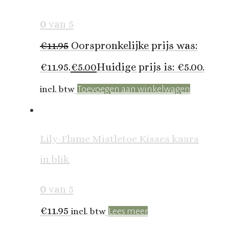
0
van 5
€
11.95
Oorspronkelijke prijs was:
€11.95.
€
5.00
Huidige prijs is: €5.00.
incl. btw
Toevoegen aan winkelwagen
Lily-Flame Mistletoe Kisses kaars
in blik
0
van 5
€
11.95
incl. btw
Lees meer